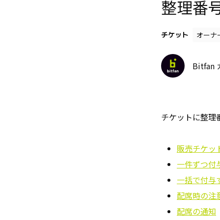
整理番
チケット
オーナ
Bitfa
チケットに整理
販売チケッ
一件ずつ付
一括で付与
配席時の注
配席の通知