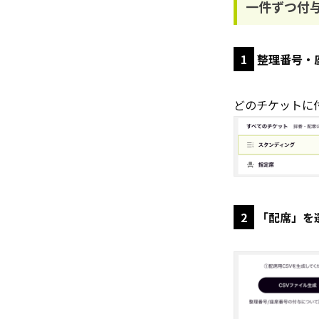
一件ずつ付
1
整理番号・
どのチケットに
2
「配席」を