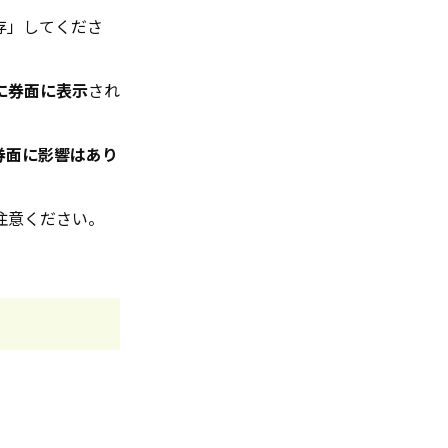
存」してくださ
に券面に表示
され
券面に影響はあり
注意ください。