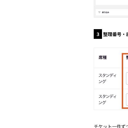
3
整理番号・
チケット一件ず